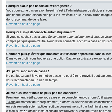
Pourquoi n'ai-je pas besoin de m'enregistrer ?
Vous pouvez ne pas en avoir besoin; c'est à l'administrateur de décider si vo
additionnelles non-disponibles pour les invités tels que le choix d'une image av
donc recommandé de le faire.
Revenir en haut de page
Pourquoi suis-je déconnecté automatiquement ?
Si vous ne cochez pas la case
Se connecter automatiquement à chaque visite
compte par quelqu'un d'autre. Pour rester connecté, cochez la case en vous co
Revenir en haut de page
Comment puis-je éviter que mon nom d'utilisateur apparaisse dans la liste d
Dans votre profil, vous trouverez une option
Cacher sa présence en ligne
; si 
Revenir en haut de page
J'ai perdu mon mot de passe !
Ne paniquez pas ! Si votre mot de passe ne peut être retrouvé, il peut par contr
vous reconnecter en un rien de temps.
Revenir en haut de page
Je me suis inscrit mais ne peux pas me connecter !
Premièrement, vérifiez que vous avez entré correctement vos nom d'utilisateur e
13 ans
au moment de l'enregistrement, alors vous devrez suivre les instruction
enregistrements soient activés, soit par vous-même, soit par l'administrateur 
e-mail, suivez alors les instructions qui s'y trouvent; si vous ne l'avez pas reç