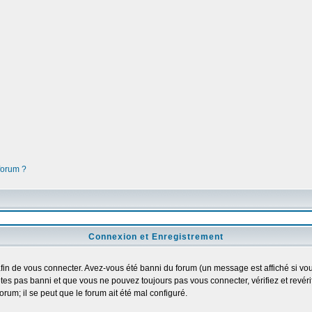
 forum ?
Connexion et Enregistrement
in de vous connecter. Avez-vous été banni du forum (un message est affiché si vous 
tes pas banni et que vous ne pouvez toujours pas vous connecter, vérifiez et revéri
orum; il se peut que le forum ait été mal configuré.