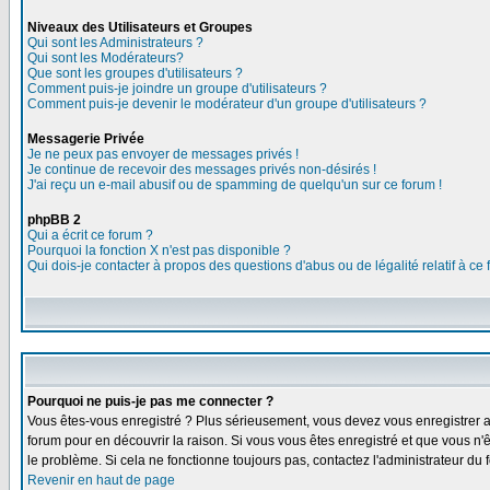
Niveaux des Utilisateurs et Groupes
Qui sont les Administrateurs ?
Qui sont les Modérateurs?
Que sont les groupes d'utilisateurs ?
Comment puis-je joindre un groupe d'utilisateurs ?
Comment puis-je devenir le modérateur d'un groupe d'utilisateurs ?
Messagerie Privée
Je ne peux pas envoyer de messages privés !
Je continue de recevoir des messages privés non-désirés !
J'ai reçu un e-mail abusif ou de spamming de quelqu'un sur ce forum !
phpBB 2
Qui a écrit ce forum ?
Pourquoi la fonction X n'est pas disponible ?
Qui dois-je contacter à propos des questions d'abus ou de légalité relatif à ce
Pourquoi ne puis-je pas me connecter ?
Vous êtes-vous enregistré ? Plus sérieusement, vous devez vous enregistrer af
forum pour en découvrir la raison. Si vous vous êtes enregistré et que vous n'ê
le problème. Si cela ne fonctionne toujours pas, contactez l'administrateur du f
Revenir en haut de page