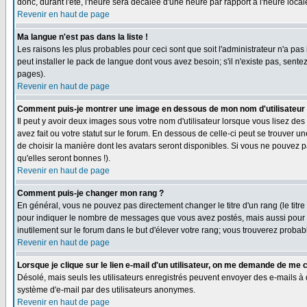
donc, durant l'été, l'heure sera décalée d'une heure par rapport à l'heure locale
Revenir en haut de page
Ma langue n'est pas dans la liste !
Les raisons les plus probables pour ceci sont que soit l'administrateur n'a pas
peut installer le pack de langue dont vous avez besoin; s'il n'existe pas, sent
pages).
Revenir en haut de page
Comment puis-je montrer une image en dessous de mon nom d'utilisateur
Il peut y avoir deux images sous votre nom d'utilisateur lorsque vous lisez 
avez fait ou votre statut sur le forum. En dessous de celle-ci peut se trouver 
de choisir la manière dont les avatars seront disponibles. Si vous ne pouvez p
qu'elles seront bonnes !).
Revenir en haut de page
Comment puis-je changer mon rang ?
En général, vous ne pouvez pas directement changer le titre d'un rang (le titre 
pour indiquer le nombre de messages que vous avez postés, mais aussi pour iden
inutilement sur le forum dans le but d'élever votre rang; vous trouverez pro
Revenir en haut de page
Lorsque je clique sur le lien e-mail d'un utilisateur, on me demande de me 
Désolé, mais seuls les utilisateurs enregistrés peuvent envoyer des e-mails à des
système d'e-mail par des utilisateurs anonymes.
Revenir en haut de page