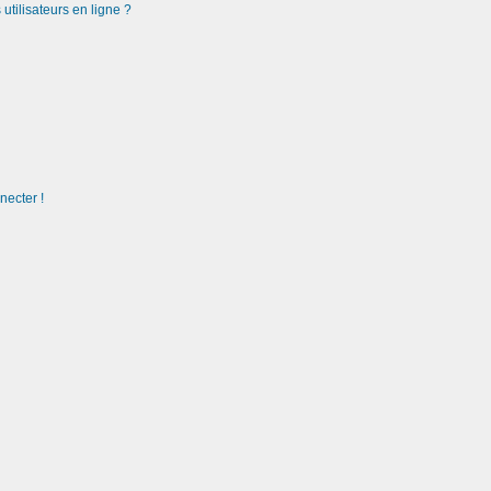
utilisateurs en ligne ?
necter !