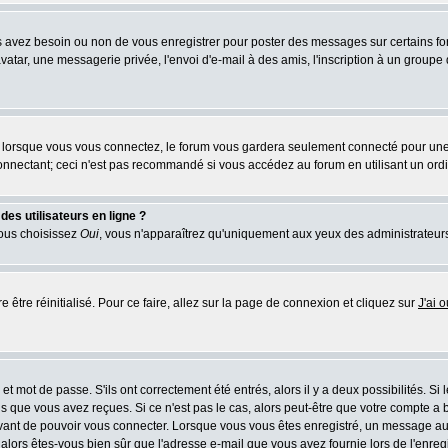
us avez besoin ou non de vous enregistrer pour poster des messages sur certains fo
atar, une messagerie privée, l'envoi d'e-mail à des amis, l'inscription à un groupe d
lorsque vous vous connectez, le forum vous gardera seulement connecté pour une pé
nnectant; ceci n'est pas recommandé si vous accédez au forum en utilisant un ordina
es utilisateurs en ligne ?
vous choisissez
Oui
, vous n'apparaîtrez qu'uniquement aux yeux des administrateur
e être réinitialisé. Pour ce faire, allez sur la page de connexion et cliquez sur
J'ai 
t mot de passe. S'ils ont correctement été entrés, alors il y a deux possibilités. Si
s que vous avez reçues. Si ce n'est pas le cas, alors peut-être que votre compte a 
avant de pouvoir vous connecter. Lorsque vous vous êtes enregistré, un message aur
u, alors êtes-vous bien sûr que l'adresse e-mail que vous avez fournie lors de l'enreg