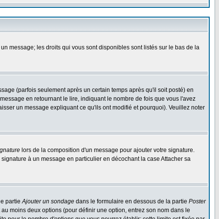
 un message; les droits qui vous sont disponibles sont listés sur le bas de la
ge (parfois seulement après un certain temps après qu'il soit posté) en
ssage en retournant le lire, indiquant le nombre de fois que vous l'avez
aisser un message expliquant ce qu'ils ont modifié et pourquoi). Veuillez noter
ignature
lors de la composition d'un message pour ajouter votre signature.
 signature à un message en particulier en décochant la case Attacher sa
ne partie
Ajouter un sondage
dans le formulaire en dessous de la partie
Poster
t au moins deux options (pour définir une option, entrez son nom dans le