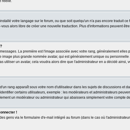
 réelle.
 installé votre langage sur le forum, ou que soit quelqu'un n'a pas encore traduit c
ez-vous alors libre de créer une nouvelle traduction. Plus d'informations peuvent êtr
 ?
des messages. La première est l'image associée avec votre rang, généralement elles
une image plus grande nommée avatar, qui est généralement unique ou personnelle à c
as utiliser un avatar, cela voudra alors dire que l'administrateur en a décidé ains
d'un rang apparaît sous votre nom d'utilisateur dans les sujets de discussions et dans
tifier certains utilisateurs, exemple : les modérateurs et administrateurs peuvent 
bablement un modérateur ou administrateur qui abaissera simplement votre compte d
connecter !
 gens via le formulaire d'e-mail intégré au forum (dans le cas où l'administrateur aur