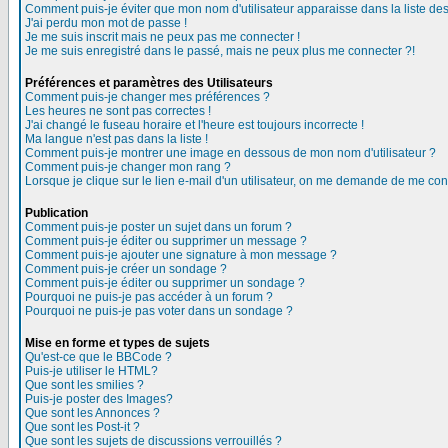
Comment puis-je éviter que mon nom d'utilisateur apparaisse dans la liste des 
J'ai perdu mon mot de passe !
Je me suis inscrit mais ne peux pas me connecter !
Je me suis enregistré dans le passé, mais ne peux plus me connecter ?!
Préférences et paramètres des Utilisateurs
Comment puis-je changer mes préférences ?
Les heures ne sont pas correctes !
J'ai changé le fuseau horaire et l'heure est toujours incorrecte !
Ma langue n'est pas dans la liste !
Comment puis-je montrer une image en dessous de mon nom d'utilisateur ?
Comment puis-je changer mon rang ?
Lorsque je clique sur le lien e-mail d'un utilisateur, on me demande de me con
Publication
Comment puis-je poster un sujet dans un forum ?
Comment puis-je éditer ou supprimer un message ?
Comment puis-je ajouter une signature à mon message ?
Comment puis-je créer un sondage ?
Comment puis-je éditer ou supprimer un sondage ?
Pourquoi ne puis-je pas accéder à un forum ?
Pourquoi ne puis-je pas voter dans un sondage ?
Mise en forme et types de sujets
Qu'est-ce que le BBCode ?
Puis-je utiliser le HTML?
Que sont les smilies ?
Puis-je poster des Images?
Que sont les Annonces ?
Que sont les Post-it ?
Que sont les sujets de discussions verrouillés ?