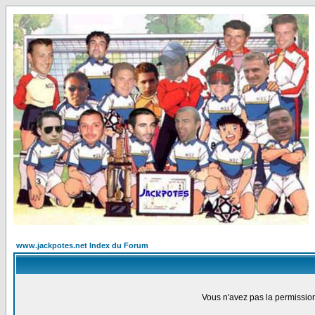
www.jackpotes.net Index du Forum
Vous n'avez pas la permissio