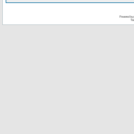
Powered by
Tra