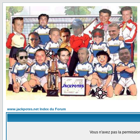
www.jackpotes.net Index du Forum
Vous n'avez pas la permissio