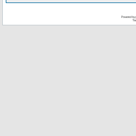
Powered by
Tra