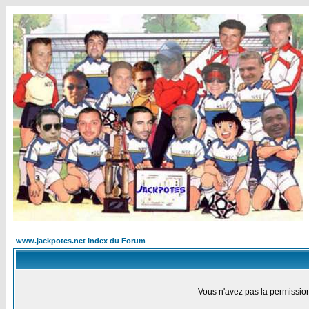
www.jackpotes.net Index du Forum
Vous n'avez pas la permissio