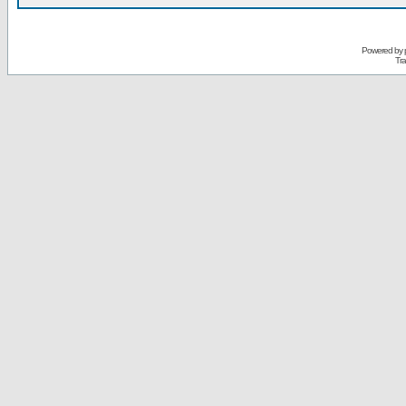
Powered by
Tra